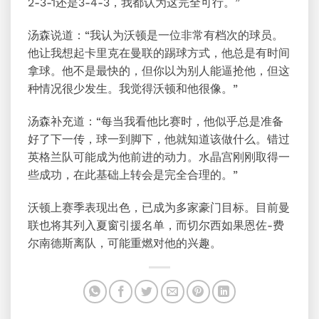
2-3-1还是3-4-3，我都认为这完全可行。”
汤森说道：“我认为沃顿是一位非常有档次的球员。
他让我想起卡里克在曼联的踢球方式，他总是有时间
拿球。他不是最快的，但你以为别人能逼抢他，但这
种情况很少发生。我觉得沃顿和他很像。”
汤森补充道：“每当我看他比赛时，他似乎总是准备
好了下一传，球一到脚下，他就知道该做什么。错过
英格兰队可能成为他前进的动力。水晶宫刚刚取得一
些成功，在此基础上转会是完全合理的。”
沃顿上赛季表现出色，已成为多家豪门目标。目前曼
联也将其列入夏窗引援名单，而切尔西如果恩佐-费
尔南德斯离队，可能重燃对他的兴趣。