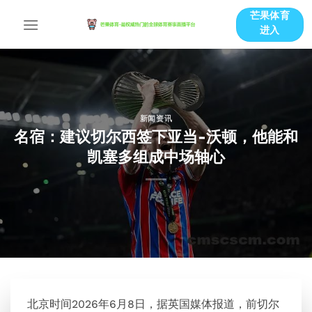
跳
芒果体育
到
进入
内
容
新闻资讯
名宿：建议切尔西签下亚当-沃顿，他能和
凯塞多组成中场轴心
北京时间2026年6月8日，据英国媒体报道，前切尔