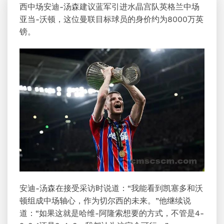
西中场安迪-汤森建议蓝军引进水晶宫队英格兰中场
亚当-沃顿，这位曼联目标球员的身价约为8000万英
镑。
安迪-汤森在接受采访时说道：“我能看到凯塞多和沃
顿组成中场轴心，作为切尔西的未来。”他继续说
道：“如果这就是哈维-阿隆索想要的方式，不管是4-