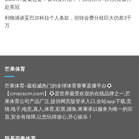
赴英冠
利物浦谈妥巴尔科拉个人条款，但转会费分歧巨大仍差3千
万
芒果体育
芒果体育-最权威热门的全球体育赛事直播平台
【cmscscm.com】
是世界最受欢迎的在线品牌之一,芒
果体育公司产品广泛,提供网页版登录入口,全站app下载,竞
猜,电子,电竞,真人,体育,彩票,捕鱼,将秉承以服务为唯一的宗
旨,安全有保障,让您玩得放心,开心娱乐！
联系芒果体育