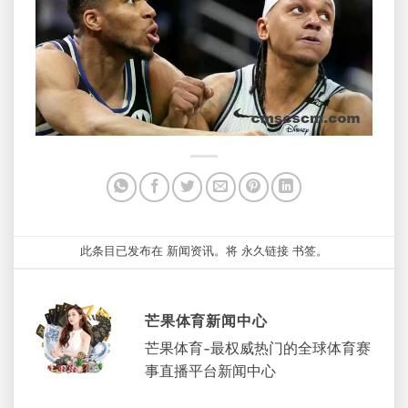
此条目已发布在
新闻资讯
。将
永久链接
书签。
芒果体育新闻中心
芒果体育-最权威热门的全球体育赛
事直播平台新闻中心