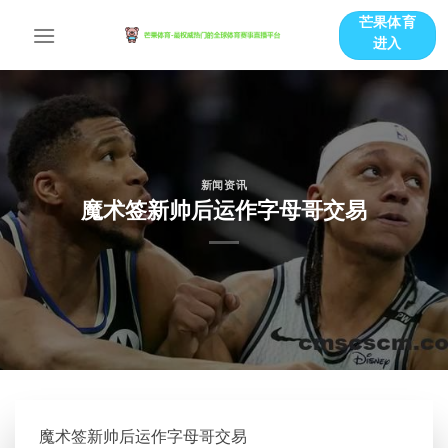
跳
芒果体育
到
进入
内
容
新闻资讯
魔术签新帅后运作字母哥交易
魔术签新帅后运作字母哥交易