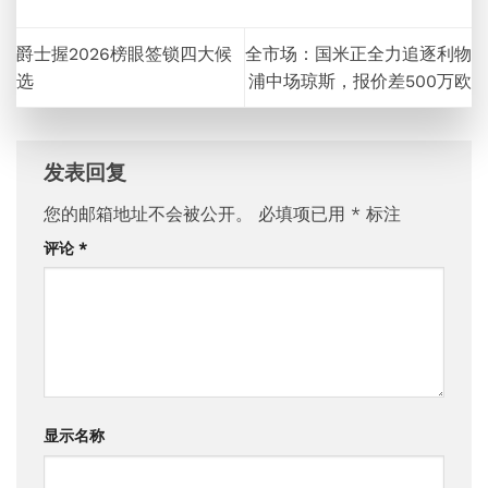
爵士握2026榜眼签锁四大候
全市场：国米正全力追逐利物
选
浦中场琼斯，报价差500万欧
发表回复
您的邮箱地址不会被公开。
必填项已用
*
标注
评论
*
显示名称