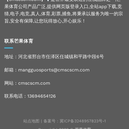
果体育公司产品广泛,提供网页版登录入口,全站app下载,竞
猜,电子,电竞,真人,体育,彩票,捕鱼,将秉承以服务为唯一的宗
旨,安全有保障,让您玩得放心,开心娱乐！
联系芒果体育
地址：河北省邢台市任泽区任城镇和平路中段6号
邮箱：mangguosports@cmscscm.com
网站：
cmscscm.com
联系电话：13694654126
站点地图
| 备案号：
冀ICP备3248957823号-1