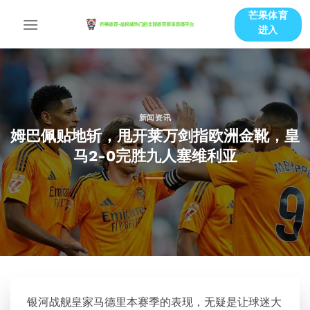
跳
芒果体育
到
进入
内
容
新闻资讯
姆巴佩贴地斩，甩开莱万剑指欧洲金靴，皇
马2-0完胜九人塞维利亚
银河战舰皇家马德里本赛季的表现，无疑是让球迷大