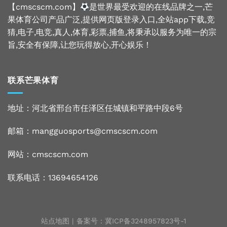
【cmscscm.com】
是世界最受欢迎的在线品牌之一,芒
果体育公司产品广泛,提供网页版登录入口,全站app下载,竞
猜,电子,电竞,真人,体育,彩票,捕鱼,将秉承以服务为唯一的宗
旨,安全有保障,让您玩得放心,开心娱乐！
联系芒果体育
地址：河北省邢台市任泽区任城镇和平路中段6号
邮箱：mangguosports@cmscscm.com
网站：
cmscscm.com
联系电话：13694654126
站点地图
| 备案号：
冀ICP备3248957823号-1