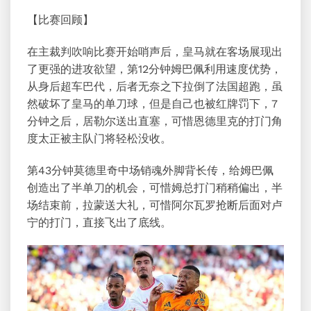
【比赛回顾】
在主裁判吹响比赛开始哨声后，皇马就在客场展现出
了更强的进攻欲望，第12分钟姆巴佩利用速度优势，
从身后超车巴代，后者无奈之下拉倒了法国超跑，虽
然破坏了皇马的单刀球，但是自己也被红牌罚下，7
分钟之后，居勒尔送出直塞，可惜恩德里克的打门角
度太正被主队门将轻松没收。
第43分钟莫德里奇中场销魂外脚背长传，给姆巴佩
创造出了半单刀的机会，可惜姆总打门稍稍偏出，半
场结束前，拉蒙送大礼，可惜阿尔瓦罗抢断后面对卢
宁的打门，直接飞出了底线。