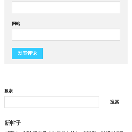
网站
搜索
搜索
新帖子