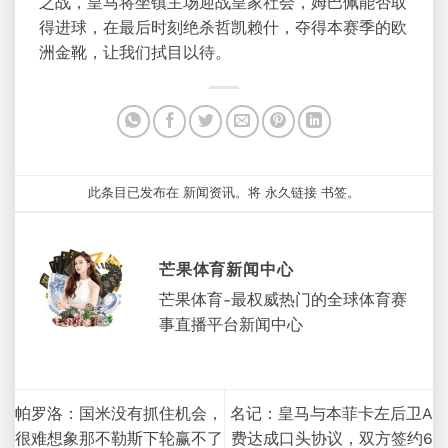
之战，皇马将坐镇主场迎战皇家社会，姆巴佩能否取
得进球，在最后时刻绝杀哲凯赖什，夺得本赛季的欧
洲金靴，让我们拭目以待。
此条目已发布在
新闻资讯
。将
永久链接
书签。
芒果体育新闻中心
芒果体育-最权威热门的全球体育赛
事直播平台新闻中心
帕罗洛：国米没有抓住机会，
名记：皇马与本菲卡左后卫A
很难想象那不勒斯下轮赢不了
费达成口头协议，双方签约6