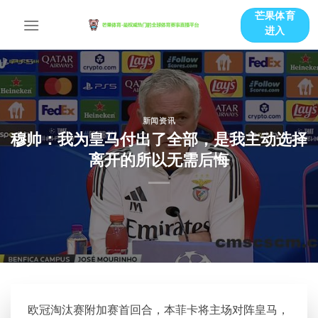
跳
芒果体育
到
进入
内
容
新闻资讯
穆帅：我为皇马付出了全部，是我主动选择
离开的所以无需后悔
欧冠淘汰赛附加赛首回合，本菲卡将主场对阵皇马，