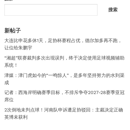
搜索
新帖子
大连比申花多休1天，足协杯赛程占优，德尔加多再不跑，
让位给朱鹏宇
“湘超”联赛裁判多次出现误判，终于决定使用足球视频辅助
系统！
津媒：津门虎如今的“一鸣惊人”，是多年坚持努力的水到渠
成
记者：西海岸明确赛季目标，不排斥争夺2027-28赛季亚冠
席位
2次倒地未判点球！河南队申诉遭足协驳回：主裁决定正确
英博未获利