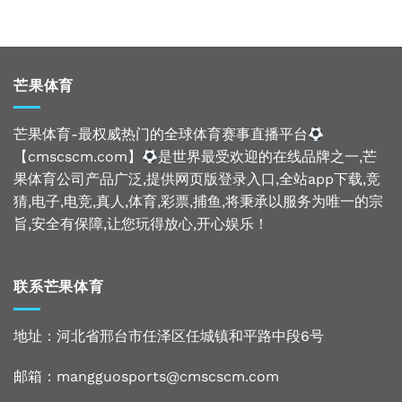
芒果体育
芒果体育-最权威热门的全球体育赛事直播平台
【cmscscm.com】
是世界最受欢迎的在线品牌之一,芒
果体育公司产品广泛,提供网页版登录入口,全站app下载,竞
猜,电子,电竞,真人,体育,彩票,捕鱼,将秉承以服务为唯一的宗
旨,安全有保障,让您玩得放心,开心娱乐！
联系芒果体育
地址：河北省邢台市任泽区任城镇和平路中段6号
邮箱：mangguosports@cmscscm.com