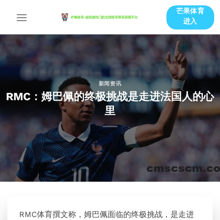
跳
芒果体育
到
进入
内
容
新闻资讯
RMC：姆巴佩的终极挑战是走进法国人的心
里
RMC体育撰文称，姆巴佩面临的终极挑战，是走进