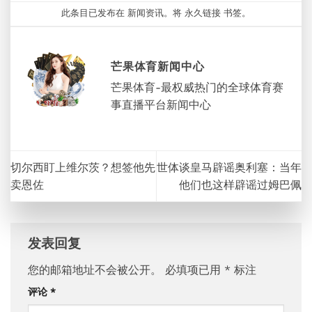
此条目已发布在
新闻资讯
。将
永久链接
书签。
芒果体育新闻中心
芒果体育-最权威热门的全球体育赛
事直播平台新闻中心
切尔西盯上维尔茨？想签他先
世体谈皇马辟谣奥利塞：当年
卖恩佐
他们也这样辟谣过姆巴佩
发表回复
您的邮箱地址不会被公开。
必填项已用
*
标注
评论
*