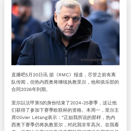
直播吧5月20日讯 据《RMC》报道，尽管之前有离
队传闻，但热内西奥将继续执教里尔，他和俱乐部的
合同2026年到期。
里尔以法甲第5的身份结束了2024-25赛季，这让他
们获得了参加下赛季欧联杯的资格。本周一，里尔主
席Olivier Létang表示：“正如我所说的那样，热内
西奥下赛季仍将执教里尔，对此我非常高兴。在我看