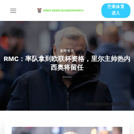
跳
芒果体育
到
进入
内
容
新闻资讯
RMC：率队拿到欧联杯资格，里尔主帅热内
西奥将留任