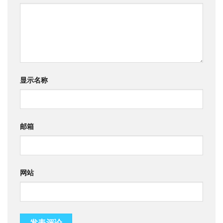
显示名称
邮箱
网站