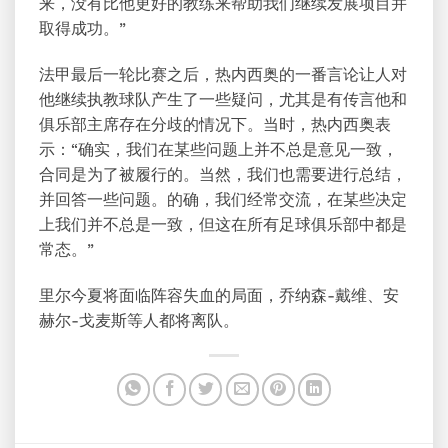
来，没有比他更好的教练来帮助我们继续发展项目并
取得成功。”
法甲最后一轮比赛之后，热内西奥的一番言论让人对
他继续执教球队产生了一些疑问，尤其是有传言他和
俱乐部主席存在分歧的情况下。当时，热内西奥表
示：“确实，我们在某些问题上并不总是意见一致，
合同是为了被履行的。当然，我们也需要进行总结，
并回答一些问题。的确，我们经常交流，在某些决定
上我们并不总是一致，但这在所有足球俱乐部中都是
常态。”
里尔今夏将面临阵容失血的局面，乔纳森-戴维、安
赫尔-戈麦斯等人都将离队。