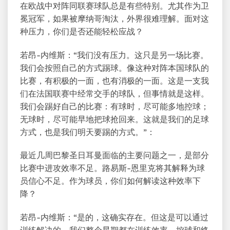
在欧战中对阵同联赛球队总是有些特别。尤其作为卫
冕冠军，如果被摩纳哥淘汰，外界很难理解。面对这
种压力，你们是否还能轻松应战？
若昂-内维斯：“我们没有压力。这只是另一场比赛。
我们会按照自己的方式踢球。像这种对阵本国球队的
比赛，有积极的一面，也有消极的一面。这是一支我
们在法国联赛中经常交手的球队，但事情就是这样。
我们会踢好自己的比赛：有球时，尽可能多地控球；
无球时，尽可能早地把球抢回来。这就是我们的足球
方式，也是我们明天要踢的方式。”：
最近几周巴黎圣日耳曼面临的主要问题之一，是部分
比赛中进攻效率不足。路易斯-恩里克将其解释为球
员信心不足。作为球员，你们如何解读这种效率下
降？
若昂-内维斯：“是的，这确实存在。但这是可以通过