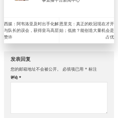
事直播平台新闻中心
西媒：阿韦洛亚及时出手化解
恩里克：真正的欧冠现在才开
与队长的误会，获得皇马高层
始；低效？能创造大量机会是
赞许
占优
发表回复
您的邮箱地址不会被公开。
必填项已用
*
标注
评论
*