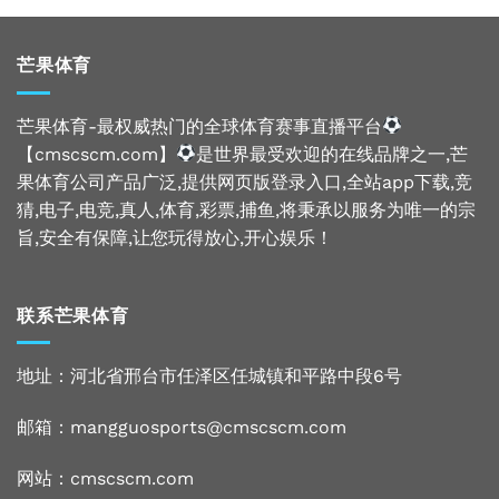
芒果体育
芒果体育-最权威热门的全球体育赛事直播平台
【cmscscm.com】
是世界最受欢迎的在线品牌之一,芒
果体育公司产品广泛,提供网页版登录入口,全站app下载,竞
猜,电子,电竞,真人,体育,彩票,捕鱼,将秉承以服务为唯一的宗
旨,安全有保障,让您玩得放心,开心娱乐！
联系芒果体育
地址：河北省邢台市任泽区任城镇和平路中段6号
邮箱：mangguosports@cmscscm.com
网站：
cmscscm.com