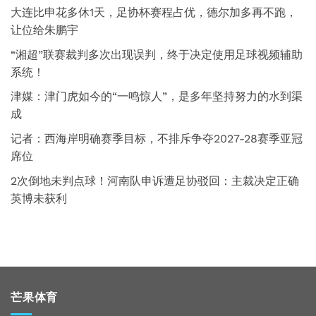
大连比申花多休1天，足协杯赛程占优，德尔加多再不跑，
让位给朱鹏宇
“湘超”联赛裁判多次出现误判，终于决定使用足球视频辅助
系统！
津媒：津门虎如今的“一鸣惊人”，是多年坚持努力的水到渠
成
记者：西海岸明确赛季目标，不排斥争夺2027-28赛季亚冠
席位
2次倒地未判点球！河南队申诉遭足协驳回：主裁决定正确
英博未获利
芒果体育