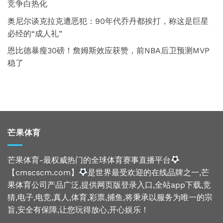
竞争白热化
奥尼尔谈克拉克遭恶犯：90年代乔丹都挨打，称这是巨星
必经的“成人礼”
恩比德暴瘦30磅！詹姆斯效应获赞，前NBA后卫预测MVP
稳了
芒果体育
芒果体育-最权威热门的全球体育赛事直播平台
【cmscscm.com】
是世界最受欢迎的在线品牌之一,芒
果体育公司产品广泛,提供网页版登录入口,全站app下载,竞
猜,电子,电竞,真人,体育,彩票,捕鱼,将秉承以服务为唯一的宗
旨,安全有保障,让您玩得放心,开心娱乐！