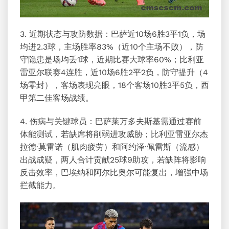
3. 近期状态与攻防数据：巴萨近10场6胜3平1负，场
均进2.3球，主场胜率83%（近10个主场不败），防
守隐患是场均丢1球，近期比赛大球率60%；比利亚
雷亚尔联赛4连胜，近10场6胜2平2负，防守提升（4
场零封），客场表现亮眼，18个客场10胜3平5负，西
甲第二佳客场战绩。
4. 伤病与关键球员：巴萨莱万多夫斯基需通过赛前
体能测试，若缺席将削弱进攻威胁；比利亚雷亚尔杰
拉德·莫雷诺（肌肉疲劳）和阿约泽·佩雷斯（流感）
出战成疑，两人合计贡献25球9助攻，若缺阵将影响
反击效率，巴埃纳和阿尔比奥尔可能复出，增强中场
拦截能力。