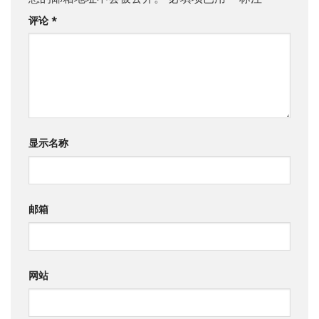
评论
*
显示名称
邮箱
网站