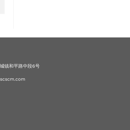
城镇和平路中段6号
scscm.com