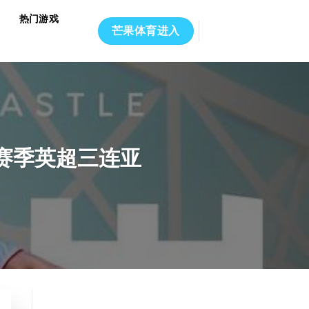
热门游戏
芒果体育进入
赛季英超三连亚