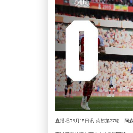
直播吧05月19日讯 英超第37轮，