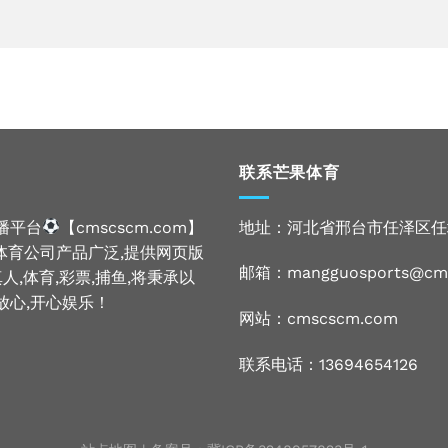
联系芒果体育
播平台
【cmscscm.com】
地址：河北省邢台市任泽区任
体育公司产品广泛,提供网页版
邮箱：mangguosports@cm
真人,体育,彩票,捕鱼,将秉承以
放心,开心娱乐！
网站：
cmscscm.com
联系电话：13694654126