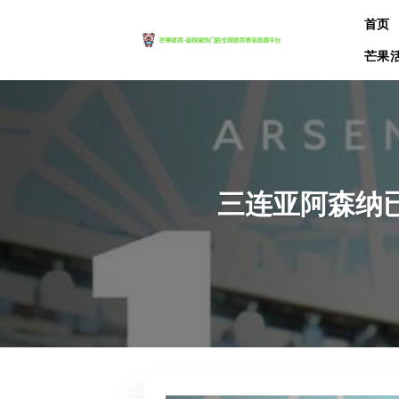
跳
首页
到
内
芒果
容
三连亚阿森纳