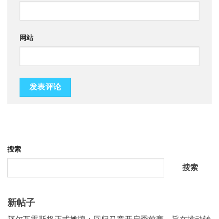
网站
搜索
搜索
新帖子