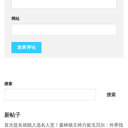
网站
搜索
搜索
新帖子
首次提名就能入选名人堂！森林狼主帅力挺戈贝尔：外界指