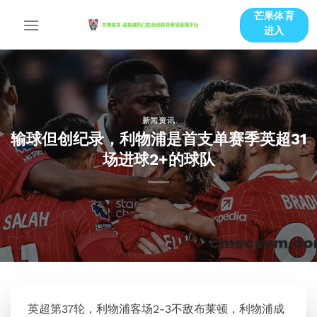
跳
芒果体育
到
进入
内
容
新闻资讯
输球但创纪录，利物浦是首支单赛季英超31
场进球2+的球队
英超第37轮，利物浦客场2-3不敌
布莱顿
，利物浦成