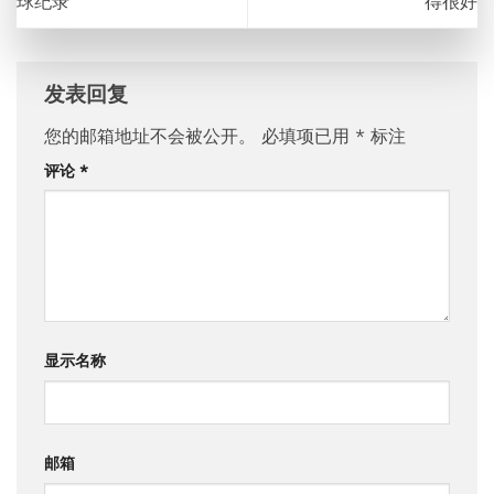
球纪录
得很好
发表回复
您的邮箱地址不会被公开。
必填项已用
*
标注
评论
*
显示名称
邮箱