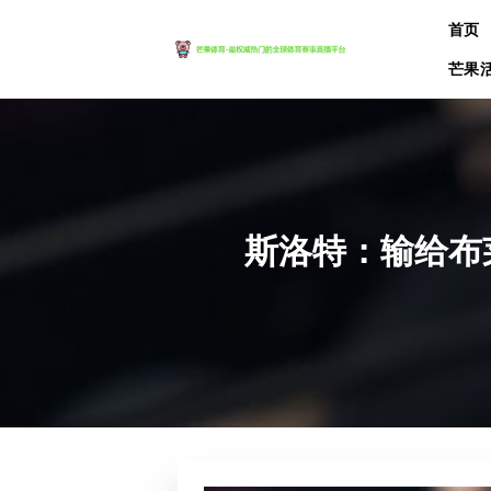
跳
首页
到
内
芒果
容
斯洛特：输给布