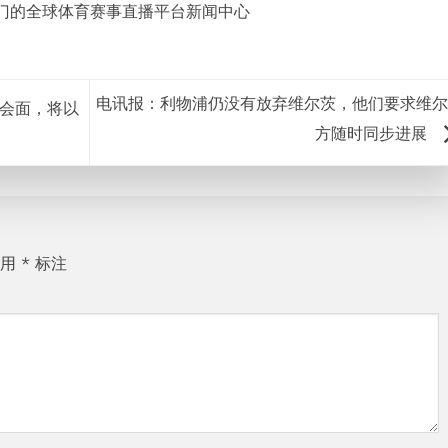
门的全球体育赛事直播平台新闻中心
电讯报：利物浦仍没有放弃维尔茨，他们要求维尔
会面，将以
方随时同步进展
已用
*
标注