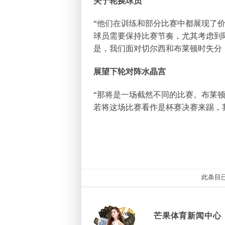
关于轮换球员
“他们在训练和部分比赛中都展现了
球员需要保持比赛节奏，尤其考虑到
是，我们面对切尔西和布莱顿时失分
展望下轮对阵水晶宫
“那将是一场截然不同的比赛。布莱
若将这场比赛看作是杯赛决赛来踢，
此条目
芒果体育新闻中心