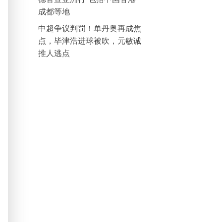
成都等地
中超争议判罚！单丹奥再成焦
点，毕津浩进球被吹，元敏诚
推人逃点