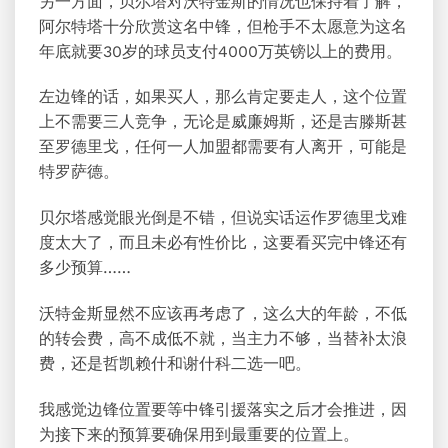
另一方面，贝尔塔对沃特金斯的情况也保持着了解，
阿尔特塔十分欣赏这名中锋，但枪手不太愿意为这名
年底就要30岁的球员支付4000万英镑以上的费用。
左边锋的话，如果买人，那么肯定要走人，这个位置
上不需要三人竞争，无论是威廉姆斯，还是吉滕斯甚
至罗德里戈，任何一人加盟都需要有人离开，可能是
特罗萨德。
贝尔塔感觉眼光倒是不错，但说实话运作罗德里戈难
度太大了，而且未必有性价比，这要看买完中锋还有
多少预算……
沃特金斯显然不应该再考虑了，这么大的年龄，不低
的转会费，高不成低不就，当主力不够，当替补太浪
费，还是哲凯赖什和谢什科二选一吧。
我感觉边锋位置要等中锋引援落实之后才会推进，因
为接下来的预算要确保用到最重要的位置上。