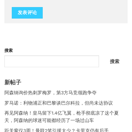
搜索
搜索
新帖子
阿森纳询价热刺罗梅罗，第3方马竞领跑争夺
罗马诺：利物浦正和巴黎谈巴尔科拉，但尚未达协议
再见阿森纳！皇马留下1.4亿飞翼，枪手彻底凉了这个夏
天，阿森纳的球迷可能都经历了一场过山车
距关窗仅3周！曼联2笔引援太少？卡里克仍有后手