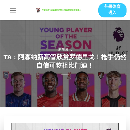
跳
芒果体育
到
进入
内
容
新闻资讯
TA：阿森纳新高管欣赏罗德里戈！枪手仍然
自信可签祖比门迪！