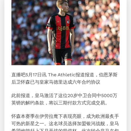
直播吧5月17日讯 The Athletic报道报道，伯恩茅斯
后卫怀森已与皇家马德里达成六年合约协议
此前报道，皇马激活了这位20岁中卫合同中5000万
英镑的解约条款，将以三期付款方式完成交易。
怀森本赛季在伊劳拉麾下表现亮眼，成为欧洲最炙手
可热的新星之一。这名球员选择加盟银河战舰，皇马
希望他能赶上下月开战的世俱杯。此次转会皇马在包