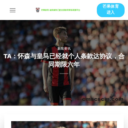
跳
芒果体育
到
进入
内
容
新闻资讯
TA：怀森与皇马已经就个人条款达协议，合
同期限六年