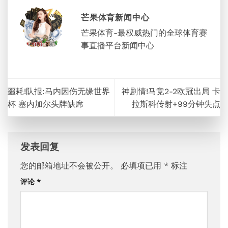
芒果体育新闻中心
芒果体育-最权威热门的全球体育赛
事直播平台新闻中心
噩耗!队报:马内因伤无缘世界
神剧情!马竞2-2欧冠出局 卡
杯 塞内加尔头牌缺席
拉斯科传射+99分钟失点
发表回复
您的邮箱地址不会被公开。
必填项已用
*
标注
评论
*