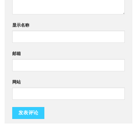
显示名称
邮箱
网站