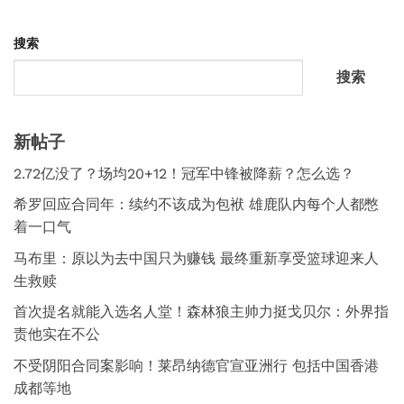
搜索
搜索
新帖子
2.72亿没了？场均20+12！冠军中锋被降薪？怎么选？
希罗回应合同年：续约不该成为包袱 雄鹿队内每个人都憋
着一口气
马布里：原以为去中国只为赚钱 最终重新享受篮球迎来人
生救赎
首次提名就能入选名人堂！森林狼主帅力挺戈贝尔：外界指
责他实在不公
不受阴阳合同案影响！莱昂纳德官宣亚洲行 包括中国香港
成都等地