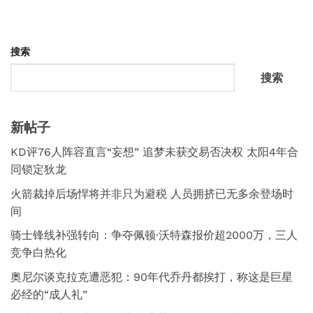
搜索
搜索
新帖子
KD评76人阵容直言“妄想” 追梦未获交易否决权 太阳4年合
同锁定狄龙
火箭裁掉后场悍将并非只为避税 人员拥挤已无多余登场时
间
骑士锋线补强转向：争夺佩顿·沃特森报价超2000万，三人
竞争白热化
奥尼尔谈克拉克遭恶犯：90年代乔丹都挨打，称这是巨星
必经的“成人礼”