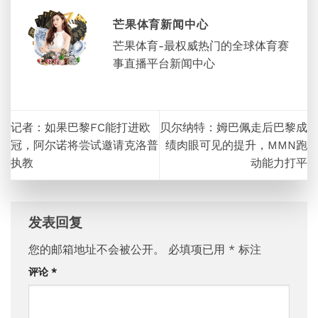
芒果体育新闻中心
芒果体育-最权威热门的全球体育赛
事直播平台新闻中心
记者：如果巴黎FC能打进欧
贝尔纳特：姆巴佩走后巴黎成
冠，阿尔诺将尝试邀请克洛普
绩肉眼可见的提升，MMN跑
执教
动能力打平
发表回复
您的邮箱地址不会被公开。
必填项已用
*
标注
评论
*