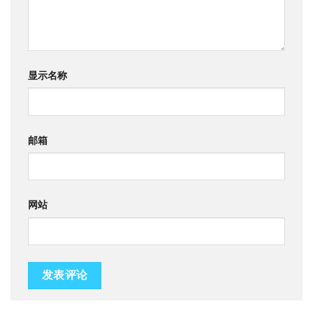
显示名称
邮箱
网站