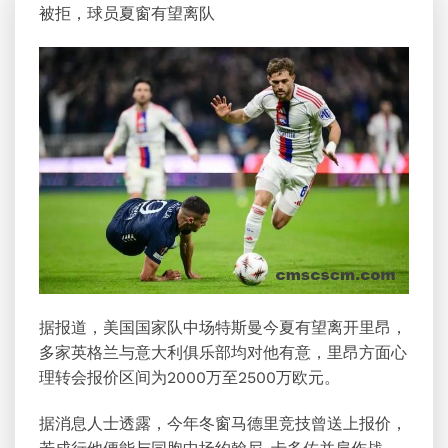
被拒，球员夏窗有望离队
据报道，美国国家队中场特斯曼今夏有望离开里昂，
多家英格兰与意大利俱乐部均对他有意，里昂方面心
理转会报价区间为2000万至2500万欧元。
据消息人士透露，今年冬窗马德里竞技曾送上报价，