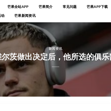
芒果全站APP
芒果简介
常见问题
芒果APP下载
活动
芒果新闻资讯
新闻资讯
维尔茨做出决定后，他所选的俱乐