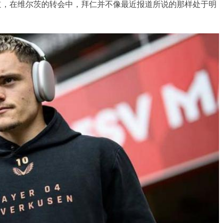
道，在
维尔茨
的转会中，拜仁并不像最近报道所说的那样处于明