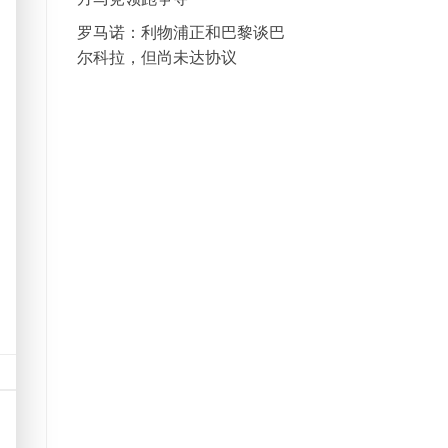
罗马诺：利物浦正和巴黎谈巴
尔科拉，但尚未达协议