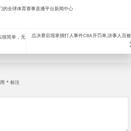
门的全球体育赛事直播平台新闻中心
总决赛后现掌掴打人事件CBA开罚单,涉事人员
实很简单，无
已用
*
标注