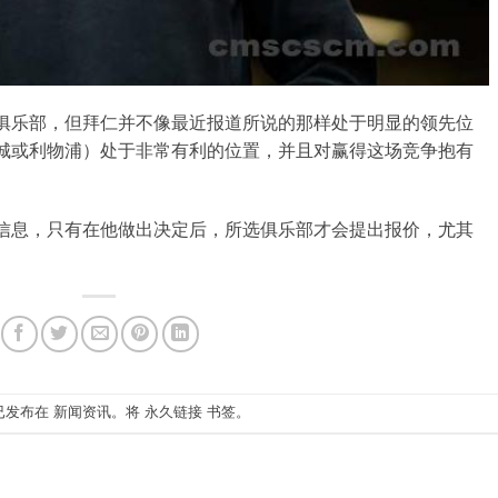
俱乐部，但拜仁并不像最近报道所说的那样处于明显的领先位
城或利物浦）处于非常有利的位置，并且对赢得这场竞争抱有
信息，只有在他做出决定后，所选俱乐部才会提出报价，尤其
已发布在
新闻资讯
。将
永久链接
书签。