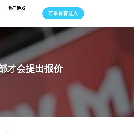
热门游戏
芒果体育进入
部才会提出报价