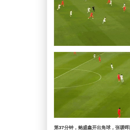
第37分钟，鲍盛鑫开出角球，张瑷晖回