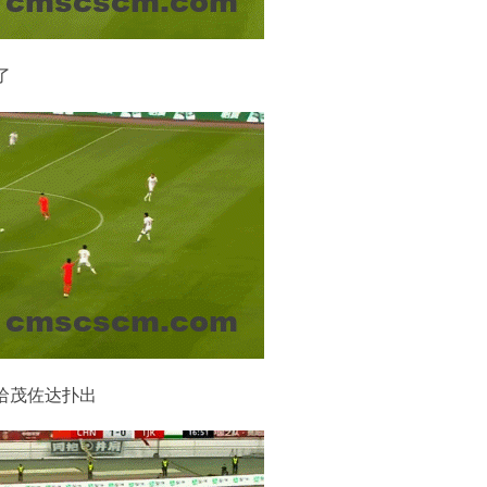
了
哈茂佐达扑出