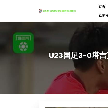
跳
首页
到
内
芒果
容
U23国足3-0