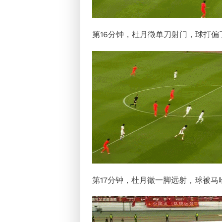
第16分钟，杜月徵单刀射门，球打偏
第17分钟，杜月徵一脚远射，球被马