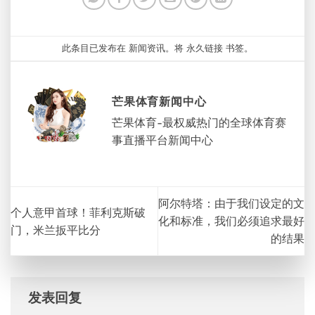
此条目已发布在
新闻资讯
。将
永久链接
书签。
芒果体育新闻中心
芒果体育-最权威热门的全球体育赛
事直播平台新闻中心
阿尔特塔：由于我们设定的文
个人意甲首球！菲利克斯破
化和标准，我们必须追求最好
门，米兰扳平比分
的结果
发表回复