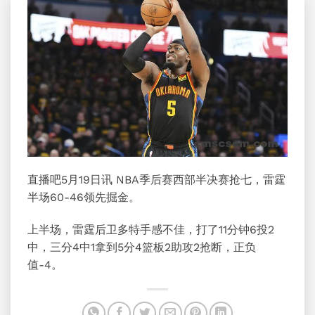
直播吧5月19日讯 NBA季后赛西部半决赛抢七，雷霆
半场60-46领先掘金。
上半场，雷霆后卫多特手感不佳，打了11分钟6投2
中，三分4中1拿到5分4篮板2助攻2抢断，正负
值-4。