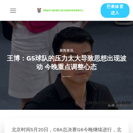
跳
芒果体育
到
进入
内
容
新闻资讯
王博：G5球队的压力太大导致思想出现波
动 今晚重点调整心态
北京时间5月20日，CBA总决赛G6今晚继续进行，北