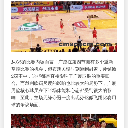
从G5的比赛内容而言，广厦在第四节拥有多个重新
掌控比赛的机会，但布朗关键时刻遭到封盖，孙铭徽
2罚不中，这些都是直接影响了广厦取胜的重要回
合。而裁判吹罚尺度的影响也比较大的局势下，广厦
男篮核心球员在下半场体能和心态都受到很大的影
响，至此，主场无缘夺冠一度出现孙铭徽飞踢比赛用
球的争议场面。