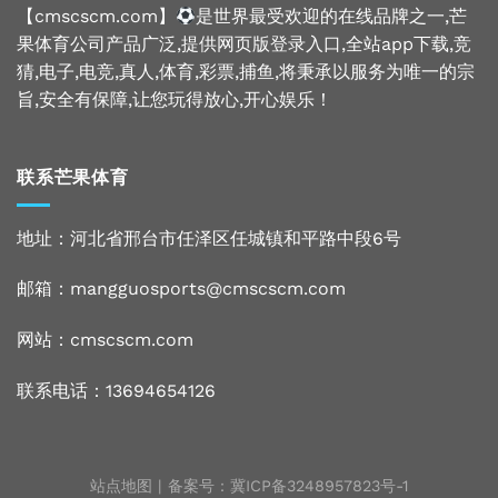
【cmscscm.com】
是世界最受欢迎的在线品牌之一,芒
果体育公司产品广泛,提供网页版登录入口,全站app下载,竞
猜,电子,电竞,真人,体育,彩票,捕鱼,将秉承以服务为唯一的宗
旨,安全有保障,让您玩得放心,开心娱乐！
联系芒果体育
地址：河北省邢台市任泽区任城镇和平路中段6号
邮箱：mangguosports@cmscscm.com
网站：
cmscscm.com
联系电话：13694654126
站点地图
| 备案号：
冀ICP备3248957823号-1