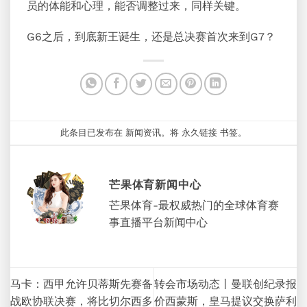
员的体能和心理，能否调整过来，同样关键。
G6之后，到底新王诞生，还是总决赛首次来到G7？
此条目已发布在
新闻资讯
。将
永久链接
书签。
芒果体育新闻中心
芒果体育-最权威热门的全球体育赛
事直播平台新闻中心
马卡：西甲允许贝蒂斯先赛备
转会市场动态丨曼联创纪录报
战欧协联决赛，将比切尔西多
价西蒙斯，皇马提议交换萨利