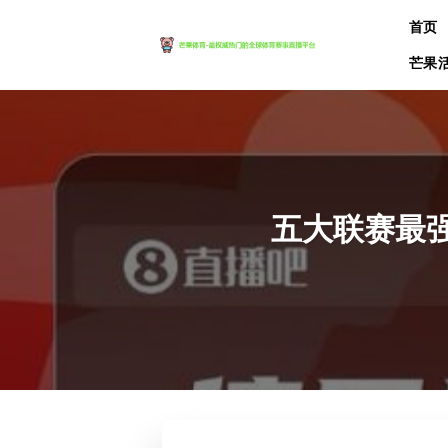
跳
首页
到
内
芒果
容
五大联赛最