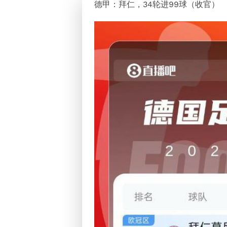
德甲：拜仁，34轮进99球（收官）