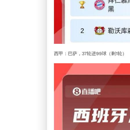
西甲：巴萨，37轮进99球（剩1轮）