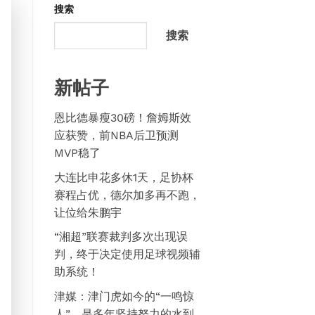
搜索
搜索
新帖子
恩比德暴瘦30磅！詹姆斯效
应获赞，前NBA后卫预测
MVP稳了
大连比申花多休1天，足协杯
赛程占优，德尔加多再不跑，
让位给朱鹏宇
“湘超”联赛裁判多次出现误
判，终于决定使用足球视频辅
助系统！
津媒：津门虎如今的“一鸣惊
人”，是多年坚持努力的水到