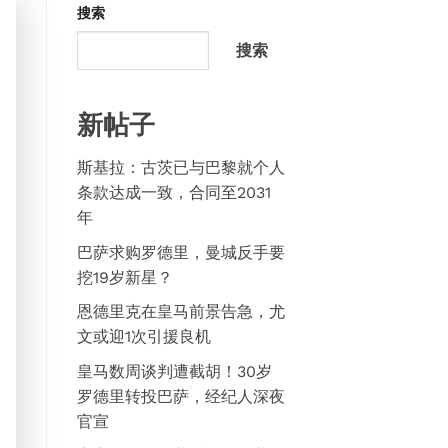
搜索
搜索
新帖子
斯基拉：古茨已与巴黎就个人
条款达成一致，合同至2031
年
巴萨求购罗德里，曼城反手要
挖19岁新星？
恩德里克在皇马前景告急，尤
文或迎1次引援良机
皇马数周谈判遭截胡！30岁
罗德里转投巴萨，经纪人深夜
官宣