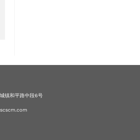
城镇和平路中段6号
scscm.com