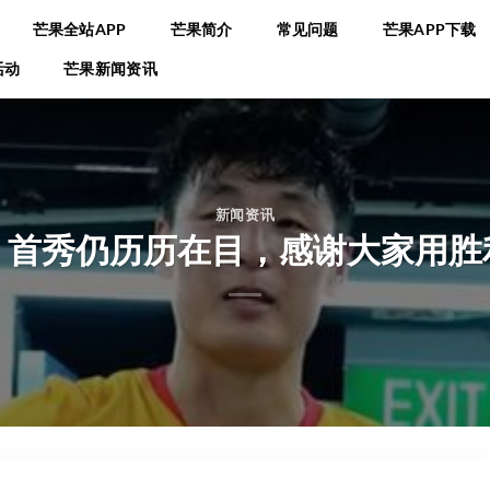
芒果全站APP
芒果简介
常见问题
芒果APP下载
活动
芒果新闻资讯
新闻资讯
：首秀仍历历在目，感谢大家用胜