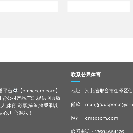
联系芒果体育
播平台
【cmscscm.com】
地址：河北省邢台市任泽区任
体育公司产品广泛,提供网页版
邮箱：mangguosports@cm
真人,体育,彩票,捕鱼,将秉承以
放心,开心娱乐！
网站：
cmscscm.com
联系电话：13694654126