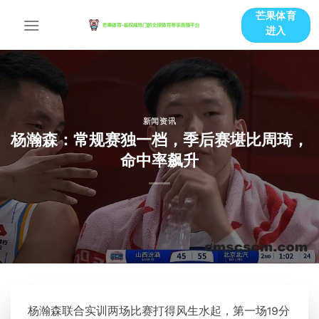
跳
芒果体育
到
进入
内
容
新闻资讯
杨瀚森：常规赛独一档，季后赛堪比周琦，
命中率飙升
杨瀚森联合实训两场比赛打得风生水起，第一场19分