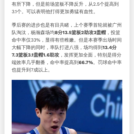
有所下降，但是前场篮板不降反升，从2.5个提高到
3.1个。可以表明他打得更加勇猛有血性。
季后赛的进步也是有目共睹，上个赛季首轮就被广州
队淘汰，杨瀚森场均
8分13.5篮板2助攻3盖帽
，投篮
命中率仅33%，显得有些稚嫩。但是本赛季出场时间
大幅下降的同时，率队打进八强，场均得到
13.4分
7.3篮板3.1盖帽1.6助攻
，发挥更加全面，特别是得分
端效率几乎翻番，命中率提高到
66.7%
。罚球命中率
也提升到7成以上。