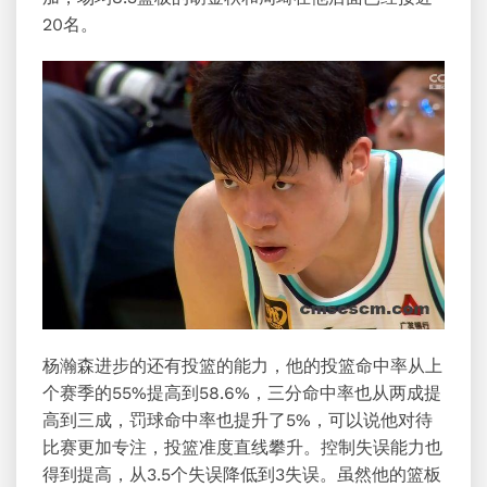
20名。
杨瀚森进步的还有投篮的能力，他的投篮命中率从上
个赛季的55%提高到58.6%，三分命中率也从两成提
高到三成，罚球命中率也提升了5%，可以说他对待
比赛更加专注，投篮准度直线攀升。控制失误能力也
得到提高，从3.5个失误降低到3失误。虽然他的篮板