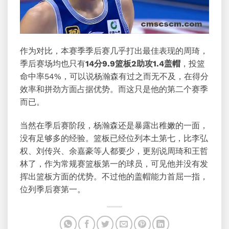
作为对比，本赛季季后赛几乎打出最佳表现的周琦，
季后赛场均也只有
14分9.9篮板2助攻1.4盖帽
，投篮
命中率54%，可以说杨瀚森有过之而无不及，在得分
效率和拼劲方面占据优势。而这只是他的第二个赛季
而已。
当然在季后赛阶段，杨瀚森还是暴露出稚嫩的一面，
没有足够多的经验。篮板已经位列本土第七，比李弘
权、刘传兴、余嘉豪等人都要少，更别说周琦和王哲
林了，作为常规赛篮板第一的球员，可见他并没有发
挥出篮板方面的优势。不过他的盖帽能力首屈一指，
位列季后赛第一。