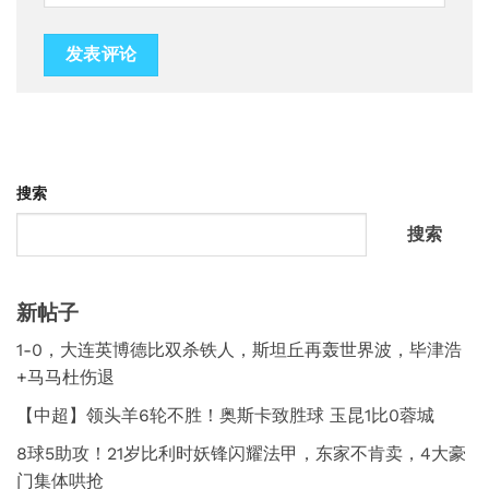
搜索
搜索
新帖子
1-0，大连英博德比双杀铁人，斯坦丘再轰世界波，毕津浩
+马马杜伤退
【中超】领头羊6轮不胜！奥斯卡致胜球 玉昆1比0蓉城
8球5助攻！21岁比利时妖锋闪耀法甲，东家不肯卖，4大豪
门集体哄抢