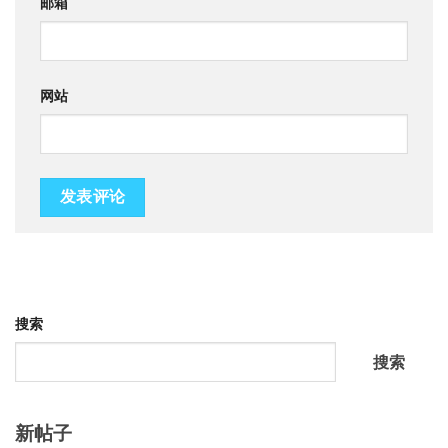
邮箱
网站
搜索
搜索
新帖子