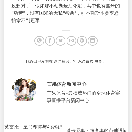
反超对手。假如那不勒斯最后夺冠，其中也有国米的
“功劳”，没有国米的无私“帮助”，那不勒斯本赛季恐
怕拿不到冠军！
此条目已发布在
新闻资讯
。将
永久链接
书签。
芒果体育新闻中心
芒果体育-最权威热门的全球体育赛
事直播平台新闻中心
莫雷托：皇马即将与A费就6
迪卡尼奥：拉齐奥的点球没问