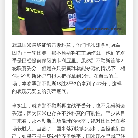
就算国米最终能够击败科莫，他们也很难拿到冠军，
因为下一轮比赛，那不勒斯将在主场作战，他们的对
手是已经提前保级的卡利亚里。虽然那不勒斯连续2
轮联赛丢分，但是在只要赢球就能夺冠的情况下，相
信那不勒斯还是有很大把握拿到3分。在自己的主
场，本赛季那不勒斯13胜3平2负拿到了42分，这样
的表现无疑会给孔蒂底气。
事实上，就算那不勒斯再度战平丢分，也不见得就会
丢冠，因为国米也存在不胜科莫的可能性。至少从目
前来看，那不勒斯主场赢球的概率，绝对比国米在客
场获胜大。当然了，国米落到如此地步，全怪他们自
己，如果不是主场被拉齐奥绝平，国米现在早就已经