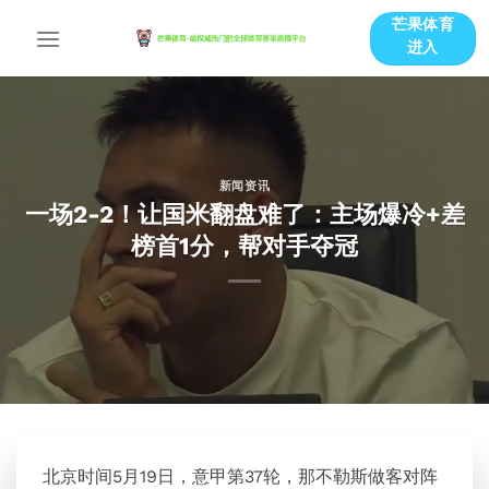
跳
芒果体育
到
进入
内
容
新闻资讯
一场2-2！让国米翻盘难了：主场爆冷+差
榜首1分，帮对手夺冠
北京时间5月19日，意甲第37轮，那不勒斯做客对阵