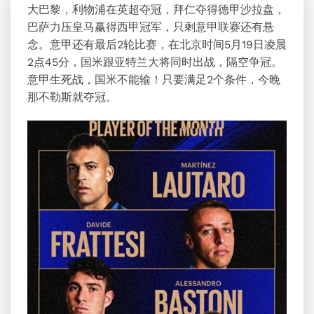
大巴黎，利物浦在英超夺冠，拜仁夺得德甲沙拉盘，
巴萨力压皇马赢得西甲冠军，只剩意甲联赛还有悬
念。意甲还有最后2轮比赛，在北京时间5月19日凌晨
2点45分，国米跟亚特兰大将同时出战，隔空争冠。
意甲生死战，国米不能输！只要满足2个条件，今晚
那不勒斯就夺冠。