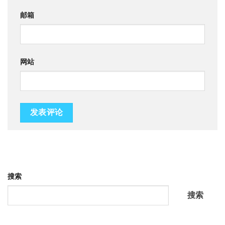
邮箱
网站
搜索
搜索