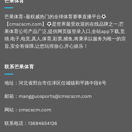
芒果体育
芒果体育-最权威热门的全球体育赛事直播平台
【cmscscm.com】
是世界最受欢迎的在线品牌之一,芒
果体育公司产品广泛,提供网页版登录入口,全站app下载,竞
猜,电子,电竞,真人,体育,彩票,捕鱼,将秉承以服务为唯一的宗
旨,安全有保障,让您玩得放心,开心娱乐！
联系芒果体育
地址：河北省邢台市任泽区任城镇和平路中段6号
邮箱：mangguosports@cmscscm.com
网站：
cmscscm.com
联系电话：13694654126