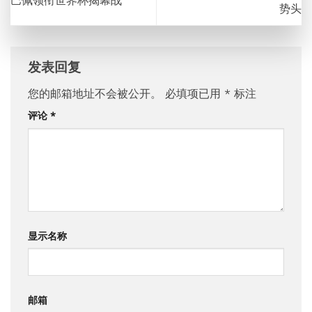
巴佩领衔世界杯揭幕战
势头
发表回复
您的邮箱地址不会被公开。
必填项已用
*
标注
评论
*
显示名称
邮箱