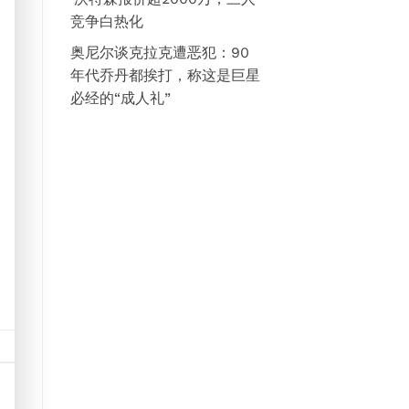
竞争白热化
奥尼尔谈克拉克遭恶犯：90
年代乔丹都挨打，称这是巨星
必经的“成人礼”