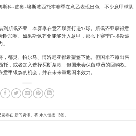
朗切斯科-皮奥-埃斯波西托本赛季在意乙表现出色，不少意甲球队
租借到斯佩齐亚，本赛季在意乙联赛打进17球。斯佩齐亚获得意
级附加赛。如果斯佩齐亚能够升入意甲，那么下赛季F-埃斯波
力。
将，都灵、帕尔马、博洛尼亚都希望签下他。但国米不愿出售
波西托，或者加入选择买断条款，但国米会保留球员的回购权。
得在意甲锻炼的机会，并在未来重返国米效力。
已发布在
新闻资讯
。将
永久链接
书签。