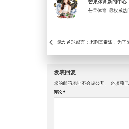
芒果体育新闻中心
芒果体育-最权威热
武磊首球感言：老蒯真带派，为了
发表回复
您的邮箱地址不会被公开。
必填项
评论
*