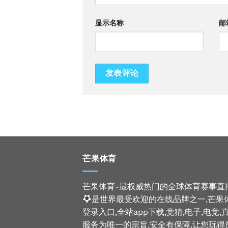
显示名称
邮
芒果体育
芒果体育-最权威热门的全球体育赛事直
是世界最受欢迎的在线品牌之一,芒果
登录入口,全站app下载,竞猜,电子,电竞,
服务为唯一的宗旨,安全有保障,让您玩得