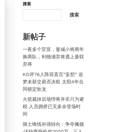
搜索
搜索
新帖子
一夜多个官宣，曼城小将两年
换两队，利物浦弃将遇上曼联
弃将
KD评76人阵容直言“妄想” 追
梦未获交易否决权 太阳4年合
同锁定狄龙
火箭裁掉后场悍将并非只为避
税 人员拥挤已无多余登场时
间
骑士锋线补强转向：争夺佩顿
·沃特森报价超2000万，三人