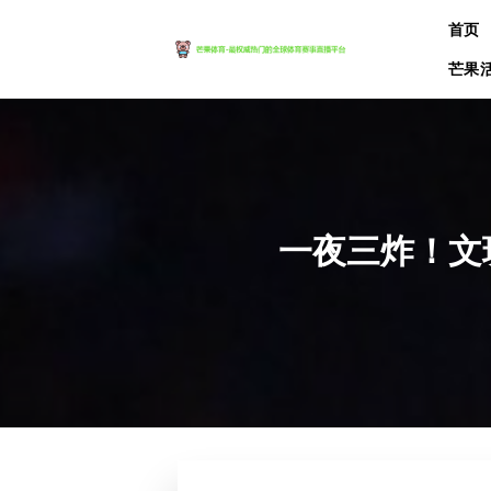
跳
首页
到
内
芒果
容
一夜三炸！文