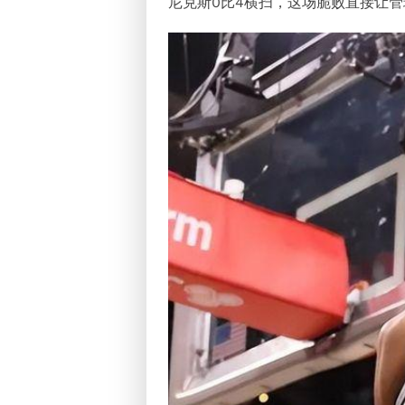
尼克斯0比4横扫，这场脆败直接让