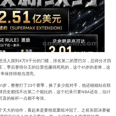
还没人摸到4万5千分的门槛，排名第二的贾巴尔，总得分才四
王，季后赛得分王的位置也攥得死死的，这个41岁的老将，这
中率保持得相当漂亮。
41岁，整整打了23个赛季，换了多少批对手，他还稳稳站在联
球历史都找不出第二个能比的，这个纪录只要NBA还在，估计
可及的标杆一点都不夸张。
个天大的动作，看起来是要彻底重组冲冠了。之前东部决赛被