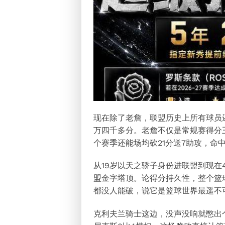
现在除了老詹，联盟历史上所有球员
万四千多分。老詹不仅是常规赛得分
个赛季还能场均砍21分送7助攻，命
从19岁以天之骄子身份进联盟到现在
盟金字塔顶。论得分持久性，整个篮
都没人能破，说它是篮球世界最遥不
克利夫兰骑士这边，没声没响就憋出