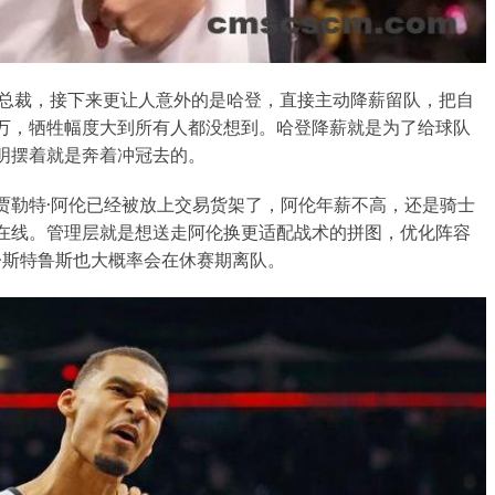
当总裁，接下来更让人意外的是哈登，直接主动降薪留队，把自
万，牺牲幅度大到所有人都没想到。哈登降薪就是为了给球队
明摆着就是奔着冲冠去的。
贾勒特·阿伦已经被放上交易货架了，阿伦年薪不高，还是骑士
在线。管理层就是想送走阿伦换更适配战术的拼图，优化阵容
·斯特鲁斯也大概率会在休赛期离队。