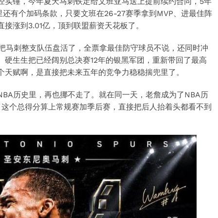
经实锤，今年夏天马刺铁定给文班亚马送上提前续约合同，5年
里还有个加码条款，只要文班在26-27赛季拿到MVP、进最佳阵
接涨到3.01亿，顶到联盟薪资天花板了。
就把马刺整支队伍盘活了，全票拿最佳防守球员不说，还同时冲
。硬生生把已经阔别总决赛12年的银黑军团，重新带回了最高
个天赋啊，是直接把未来五年的竞争力稳稳揣兜里了。
BA历史里，再也挪不走了。就在同一天，老詹成为了NBA历
，这个总得分算上常规赛加季后赛，直接把后人抬着头都看不到