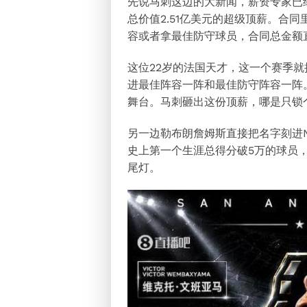
先说马刺这边的大新闻，薪资专家已
总价值2.51亿美元的超级顶薪。合同
容或者拿最佳防守球员，合同总金额直
这位22岁的法国天才，这一个赛季
进最佳阵容一阵和最佳防守阵容一阵
舞台。马刺砸出这份顶薪，哪是只锁
另一边勒布朗詹姆斯直接把名字刻进N
史上第一个生涯总得分破5万的球员
尾灯。