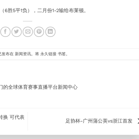
（6胜5平1负），二月份1-2输给布莱顿。
已发布在
新闻资讯
。将
永久链接
书签。
门的全球体育赛事直播平台新闻中心
转换 可代表
足协杯-广州蒲公英vs浙江首发