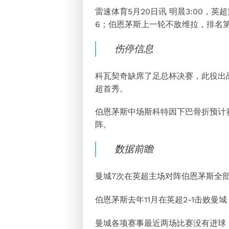
雷速体育5月20日讯 明晨3:00，
6；伯恩茅斯上一轮不敌维拉，排名第
伤停信息
科瓦契奇缺席了足总杯决赛，此役出
超首秀。
伯恩茅斯中场斯科特因下巴骨折预计
阵。
数据前瞻
曼城7次在英超主场对阵伯恩茅斯全部
伯恩茅斯去年11月在英超2-1击败曼
曼城各项赛事最近两场比赛没有进球，