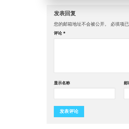
发表回复
您的邮箱地址不会被公开。
必填项
评论
*
显示名称
邮