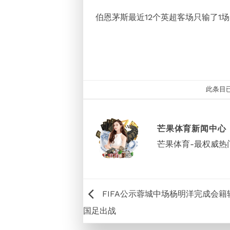
伯恩茅斯最近12个英超客场只输了1场
此条目
芒果体育新闻中心
芒果体育-最权威热
FIFA公示蓉城中场杨明洋完成会籍
国足出战