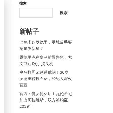
搜索
搜索
新帖子
巴萨求购罗德里，曼城反手要
挖19岁新星？
恩德里克在皇马前景告急，尤
文或迎1次引援良机
皇马数周谈判遭截胡！30岁
罗德里转投巴萨，经纪人深夜
官宣
官方：佛罗伦萨后卫瓦伦蒂尼
加盟阿拉维斯，双方签约至
2029年