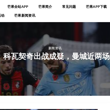
芒果全站APP
芒果简介
常见问题
芒果APP下载
活动
芒果新闻资讯
新闻资讯
：科瓦契奇出战成疑，曼城近两场