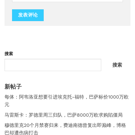
搜索
搜索
新帖子
每体：阿韦洛亚想要引进埃克托-福特，巴萨标价1000万欧
元
​马雷斯卡：罗德里周三归队，巴萨8000万欧求购陷僵局
穆德里克20个月禁赛归来，费迪南德曾复出即巅峰，博格
巴却遭伤病打击