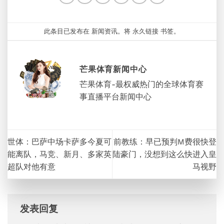
此条目已发布在
新闻资讯
。将
永久链接
书签。
芒果体育新闻中心
芒果体育-最权威热门的全球体育赛
事直播平台新闻中心
世体：巴萨中场卡萨多今夏可
前教练：早已预判M费很快登
能离队，马竞、新月、多家英
陆豪门，没想到这么快进入皇
超队对他有意
马视野
发表回复