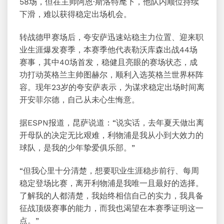
58场，但在主帅阿恩·斯洛特麾下，他队内顺位持续
下滑，难以获得稳定出场机会。
转战德甲赛场后，夸安萨迅速站稳主力位置、迎来职
业生涯爆发赛季，本赛季他代表勒沃库森出战44场
赛事，其中40场首发，稳健且亮眼的赛场状态，成
功打动英格兰主帅图赫尔，顺利入选英格兰世界杯阵
容。现年23岁的夸安萨表示，为谋求稳定出场时间离
开安菲尔德，自己从未心生悔意。
据ESPN报道，昆萨说道：“说实话，去年夏天做出离
开母队的决定无比艰难，利物浦是我从小到大效力的
球队，是我的少年挚爱俱乐部。”
“但我心里十分清楚，想要职业生涯稳步前行、每周
稳定登场比赛，离开利物浦是我唯一且最好的选择。
了解我的人都清楚，我始终相信自己的实力，我具备
征战顶级赛事的能力，而我也渴望在本赛季证明这一
点。”