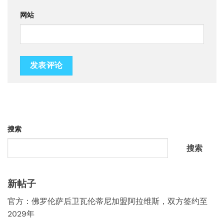
网站
搜索
搜索
新帖子
官方：佛罗伦萨后卫瓦伦蒂尼加盟阿拉维斯，双方签约至
2029年