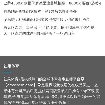
巴萨4500万欧报价罗德里遭曼城拒绝，8000万要价成鸿沟
阿森纳询价热刺罗梅罗，第3方马竞领跑争夺
罗马诺：利物浦正和巴黎谈巴尔科拉，但尚未达协议
再见阿森纳！皇马留下1.4亿飞翼，枪手彻底凉了这个夏
天，阿森纳的球迷可能都经历了一场过山车
芒果体育
芒果体育-最权威热门的全球体育赛事直播平台
【cmscscm.com】
是世界最受欢迎的在线品牌之一,芒
果体育公司产品广泛,提供网页版登录入口,全站app下载,竞
猜,电子,电竞,真人,体育,彩票,捕鱼,将秉承以服务为唯一的宗
旨,安全有保障,让您玩得放心,开心娱乐！