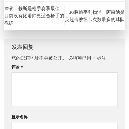
詹俊：赖斯是枪手赛季最佳；
36胜追平利物浦，阿森纳是
目前没有比塔帅更适合枪手的
英超击败纽卡次数最多的球队
教练
发表回复
您的邮箱地址不会被公开。
必填项已用
*
标注
评论
*
显示名称