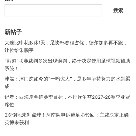
搜索
新帖子
大连比申花多休1天，足协杯赛程占优，德尔加多再不跑，
让位给朱鹏宇
“湘超”联赛裁判多次出现误判，终于决定使用足球视频辅助
系统！
津媒：津门虎如今的“一鸣惊人”，是多年坚持努力的水到渠
成
记者：西海岸明确赛季目标，不排斥争夺2027-28赛季亚冠
席位
2次倒地未判点球！河南队申诉遭足协驳回：主裁决定正确
英博未获利