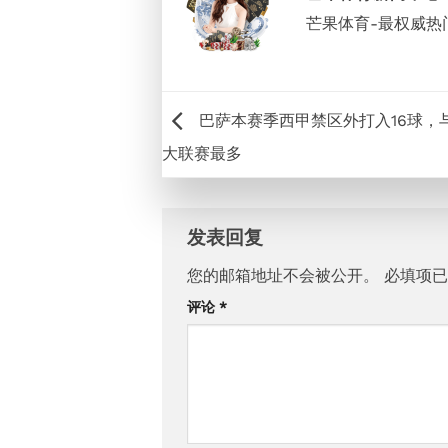
芒果体育-最权威热
巴萨本赛季西甲禁区外打入16球，
大联赛最多
发表回复
您的邮箱地址不会被公开。
必填项
评论
*