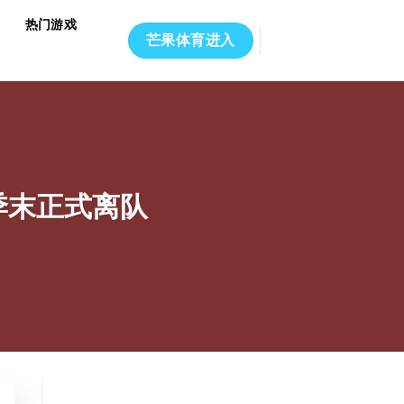
热门游戏
芒果体育进入
季末正式离队