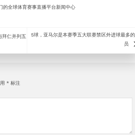
门的全球体育赛事直播平台新闻中心
5球，亚马尔是本赛季五大联赛禁区外进球最多
与拜仁并列五
员
已用
*
标注