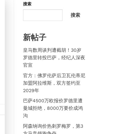
搜索
搜索
新帖子
皇马数周谈判遭截胡！30岁
罗德里转投巴萨，经纪人深夜
官宣
官方：佛罗伦萨后卫瓦伦蒂尼
加盟阿拉维斯，双方签约至
2029年
巴萨4500万欧报价罗德里遭
曼城拒绝，8000万要价成鸿
沟
阿森纳询价热刺罗梅罗，第3
方马竞领跑争夺