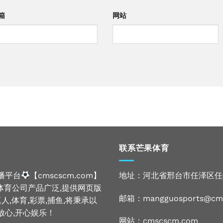
箱
网站
联系芒果体育
播平台
【cmscscm.com】
地址：河北省邢台市任泽区任
体育公司产品广泛,提供网页版
邮箱：mangguosports@cm
真人,体育,彩票,捕鱼,将秉承以
放心,开心娱乐！
网站：
cmscscm.com