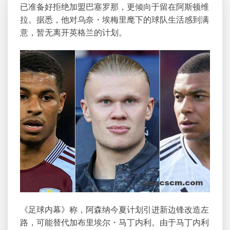
已准备好拒绝加盟巴塞罗那，更倾向于留在阿斯顿维
拉。据悉，他对乌奈・埃梅里麾下的球队生活感到满
意，暂无离开英格兰的计划。
《足球内幕》称，阿森纳今夏计划引进新边锋改造左
路，可能替代加布里埃尔・马丁内利。由于马丁内利