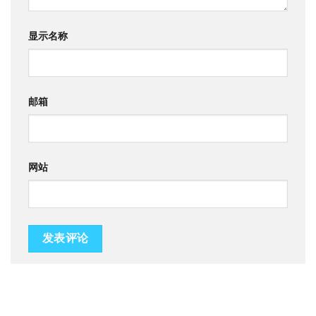
显示名称
邮箱
网站