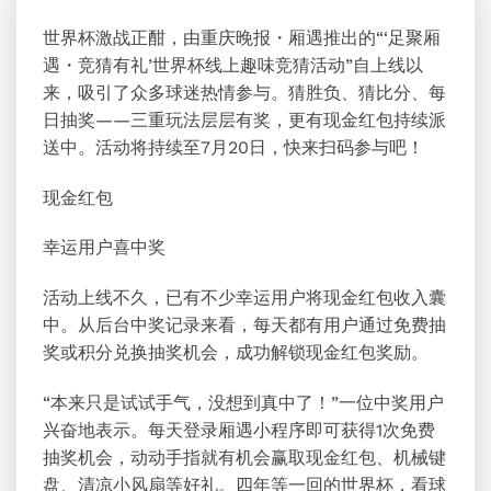
世界杯激战正酣，由重庆晚报・厢遇推出的“‘足聚厢
遇・竞猜有礼’世界杯线上趣味竞猜活动”自上线以
来，吸引了众多球迷热情参与。猜胜负、猜比分、每
日抽奖——三重玩法层层有奖，更有现金红包持续派
送中。活动将持续至7月20日，快来扫码参与吧！
现金红包
幸运用户喜中奖
活动上线不久，已有不少幸运用户将现金红包收入囊
中。从后台中奖记录来看，每天都有用户通过免费抽
奖或积分兑换抽奖机会，成功解锁现金红包奖励。
“本来只是试试手气，没想到真中了！”一位中奖用户
兴奋地表示。每天登录厢遇小程序即可获得1次免费
抽奖机会，动动手指就有机会赢取现金红包、机械键
盘、清凉小风扇等好礼。四年等一回的世界杯，看球