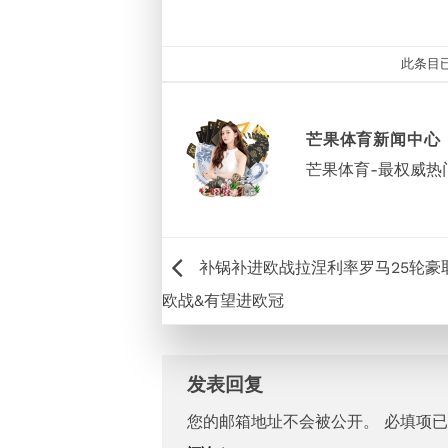
此条目
芒果体育新闻中心
芒果体育-最权威热
补锅补进欧战拉涅利率罗马25轮豪取
欧战&有望进欧冠
发表回复
您的邮箱地址不会被公开。
必填项