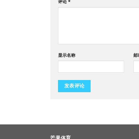
评论
*
显示名称
邮
芒果体育