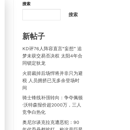
搜索
搜索
新帖子
KD评76人阵容直言“妄想” 追
梦未获交易否决权 太阳4年合
同锁定狄龙
火箭裁掉后场悍将并非只为避
税 人员拥挤已无多余登场时
间
骑士锋线补强转向：争夺佩顿
·沃特森报价超2000万，三人
竞争白热化
奥尼尔谈克拉克遭恶犯：90
年代乔丹都挨打，称这是巨星