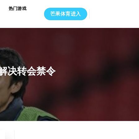
热门游戏
芒果体育进入
解决转会禁令