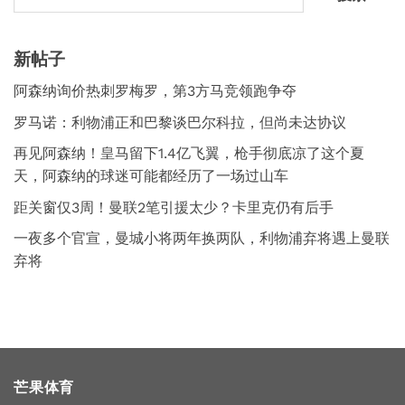
新帖子
阿森纳询价热刺罗梅罗，第3方马竞领跑争夺
罗马诺：利物浦正和巴黎谈巴尔科拉，但尚未达协议
再见阿森纳！皇马留下1.4亿飞翼，枪手彻底凉了这个夏
天，阿森纳的球迷可能都经历了一场过山车
距关窗仅3周！曼联2笔引援太少？卡里克仍有后手
一夜多个官宣，曼城小将两年换两队，利物浦弃将遇上曼联
弃将
芒果体育