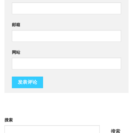
邮箱
网站
搜索
搜索