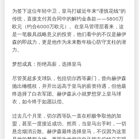
为签下这位年轻中卫，皇马打破近年来“谨慎花钱”的
传统，直接支付其合同中的解约金条款——5800万
欧元（约合6000万欧元）。在皇马管理层看来，这
是一笔极具战略意义的投资，他们看中的不仅是赫伊
森的即战力，更是他作为未来数年核心防守支柱的潜
力。
梦想成真：拒绝高薪，选择皇马
尽管英超多支球队，包括切尔西等豪门，曾向赫伊森
抛出橄榄枝，并开出远高于皇马的薪资待遇，但他最
终选择了白衣军团。赫伊森从小就梦想穿上皇马球
衣，如今终于如愿以偿。
过去几个月里，切尔西等队一直在积极争取他的加
盟，甚至一度接近成功。然而，当皇马出手时，一切
悬念烟消云散。赫伊森最终选择皇马，不仅因为这里