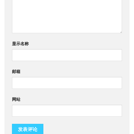
显示名称
邮箱
网站