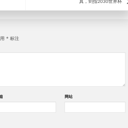
真，剑指2030世界杯
已用
*
标注
箱
网站