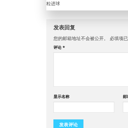
粒进球
发表回复
您的邮箱地址不会被公开。
必填项
评论
*
显示名称
邮