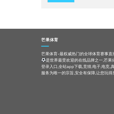
芒果体育
芒果体育-最权威热门的全球体育赛事直
是世界最受欢迎的在线品牌之一,芒果
登录入口,全站app下载,竞猜,电子,电竞,
服务为唯一的宗旨,安全有保障,让您玩得