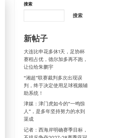
搜索
搜索
新帖子
大连比申花多休1天，足协杯
赛程占优，德尔加多再不跑，
让位给朱鹏宇
“湘超”联赛裁判多次出现误
判，终于决定使用足球视频辅
助系统！
津媒：津门虎如今的“一鸣惊
人”，是多年坚持努力的水到
渠成
记者：西海岸明确赛季目标，
不排斥争夺2027-28赛季亚冠