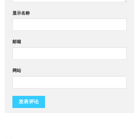
显示名称
邮箱
网站