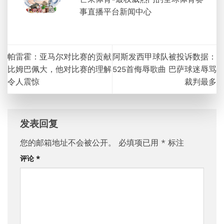
事直播平台新闻中心
帕雷霍：亚马尔对比赛的贡献
阿斯发西甲球队被投诉数据：
比姆巴佩大，他对比赛的理解
525首侮辱歌曲 巴萨球迷辱骂
令人震惊
裁判最多
发表回复
您的邮箱地址不会被公开。
必填项已用
*
标注
评论
*