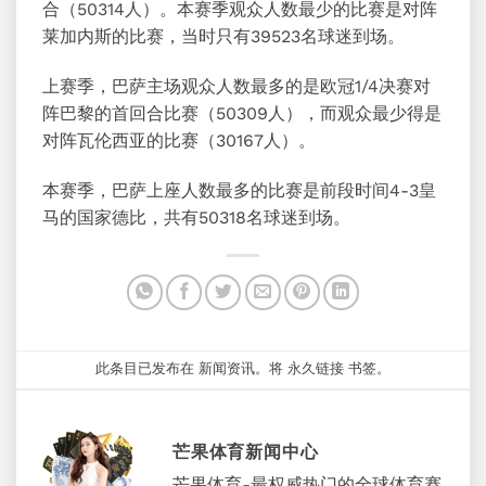
合（50314人）。本赛季观众人数最少的比赛是对阵
莱加内斯的比赛，当时只有39523名球迷到场。
上赛季，巴萨主场观众人数最多的是欧冠1/4决赛对
阵巴黎的首回合比赛（50309人），而观众最少得是
对阵瓦伦西亚的比赛（30167人）。
本赛季，巴萨上座人数最多的比赛是前段时间4-3皇
马的国家德比，共有50318名球迷到场。
此条目已发布在
新闻资讯
。将
永久链接
书签。
芒果体育新闻中心
芒果体育-最权威热门的全球体育赛