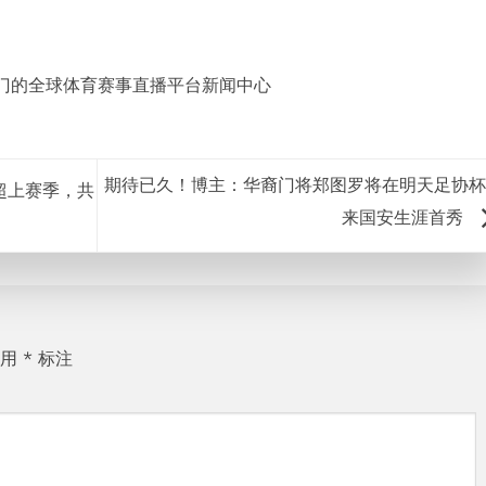
门的全球体育赛事直播平台新闻中心
期待已久！博主：华裔门将郑图罗将在明天足协杯
超上赛季，共
来国安生涯首秀
已用
*
标注