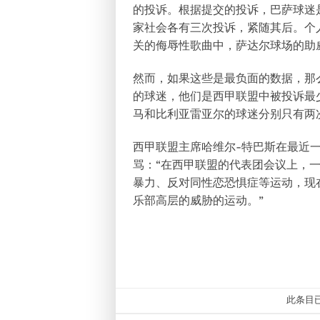
的投诉。根据提交的投诉，巴萨球迷
家社会各有三次投诉，紧随其后。个
关的侮辱性歌曲中，萨达尔球场的助
然而，如果这些是最负面的数据，那
的球迷，他们是西甲联盟中被投诉最
马和比利亚雷亚尔的球迷分别只有两
西甲联盟主席哈维尔-特巴斯在最近
骂：“在西甲联盟的代表团会议上，
暴力、反对同性恋恐惧症等运动，现
乐部高层的威胁的运动。”
此条目