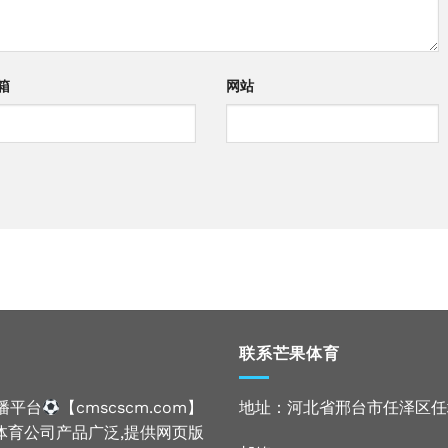
箱
网站
联系芒果体育
播平台
【cmscscm.com】
地址：河北省邢台市任泽区任
体育公司产品广泛,提供网页版