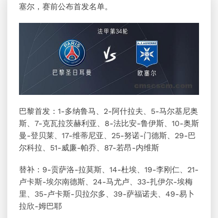
塞尔，赛前公布首发名单。
巴黎首发：1-多纳鲁马、2-阿什拉夫、5-马尔基尼奥
斯、7-克瓦拉茨赫利亚、8-法比安-鲁伊斯、10-奥斯
曼-登贝莱、17-维蒂尼亚、25-努诺-门德斯、29-巴
尔科拉、51-威廉-帕乔、87-若昂-内维斯
替补：9-贡萨洛-拉莫斯、14-杜埃、19-李刚仁、21-
卢卡斯-埃尔南德斯、24-马尤卢、33-扎伊尔-埃梅
里、35-卢卡斯-贝拉尔多、39-萨福诺夫、49-易卜
拉欣-姆巴耶