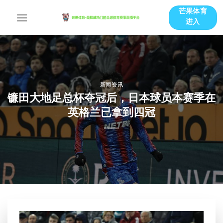
跳
芒果体育
到
进入
内
容
新闻资讯
镰田大地足总杯夺冠后，日本球员本赛季在
英格兰已拿到四冠