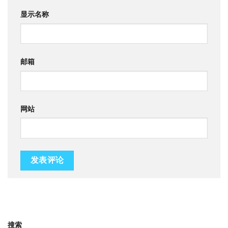
显示名称
邮箱
网站
搜索