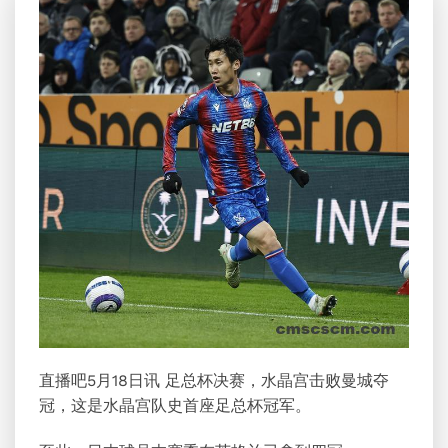
直播吧5月18日讯 足总杯决赛，水晶宫击败曼城夺
冠，这是水晶宫队史首座足总杯冠军。