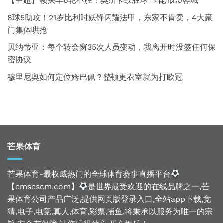
【中超】领头羊6轮不胜！奥斯卡致胜球 玉昆1比0蓉城
8球5助攻！21岁比利时妖锋闪耀法甲，东家不肯卖，4大豪
门集体哄抢
贝纳蒂亚：每个转会窗35次人员变动，我离开时没签任何保
密协议
穆里尼奥如何定位姆巴佩？整顿更衣室就为打欧冠
芒果体育
芒果体育-最权威热门的全球体育赛事直播平台
【cmscscm.com】
是世界最受欢迎的在线品牌之一,芒
果体育公司产品广泛,提供网页版登录入口,全站app下载,竞
猜,电子,电竞,真人,体育,彩票,捕鱼,将秉承以服务为唯一的宗