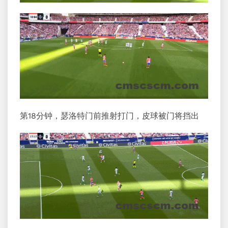
第18分钟，瑟洛特门前推射打门，皮球被门将挡出