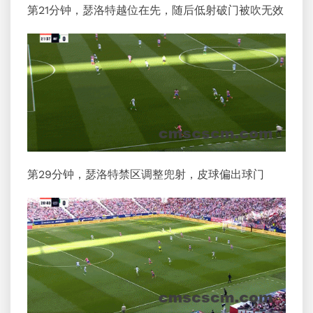
第21分钟，瑟洛特越位在先，随后低射破门被吹无效
第29分钟，瑟洛特禁区调整兜射，皮球偏出球门