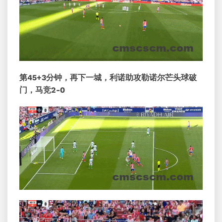
第45+3分钟，再下一城，利诺助攻勒诺尔芒头球破
门，马竞2-0