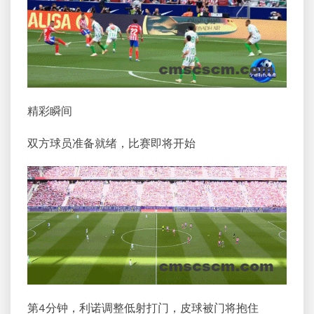
精彩瞬间
双方球员准备就绪，比赛即将开始
第4分钟，利诺调整低射打门，皮球被门将抱住