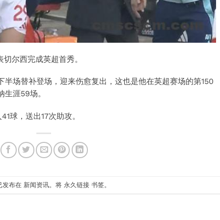
季代表切尔西完成英超首秀。
下半场替补登场，迎来伤愈复出，这也是他在英超赛场的第150
纳生涯59场。
41球，送出17次助攻。
已发布在
新闻资讯
。将
永久链接
书签。