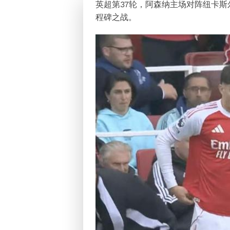
英超第37轮，阿森纳主场对阵纽卡斯
程碑之战。