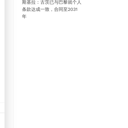
斯基拉：古茨已与巴黎就个人
条款达成一致，合同至2031
年