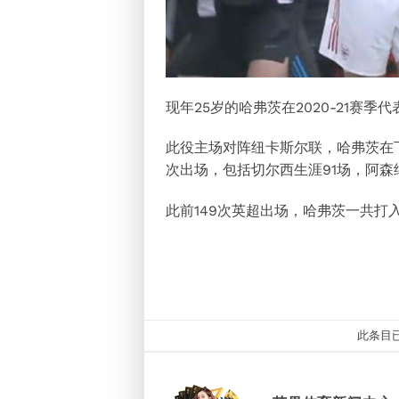
现年25岁的哈弗茨在2020-21赛
此役主场对阵纽卡斯尔联，哈弗茨在
次出场，包括切尔西生涯91场，阿森
此前149次英超出场，哈弗茨一共打入
此条目