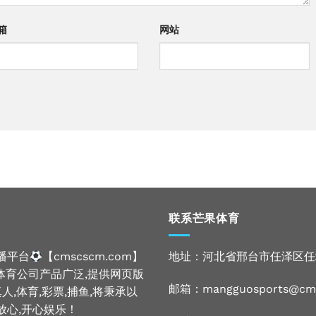
箱
网站
联系芒果体育
播平台
【cmscscm.com】
地址：河北省邢台市任泽区任
体育公司产品广泛,提供网页版
邮箱：mangguosports@cm
真人,体育,彩票,捕鱼,将秉承以
放心,开心娱乐！