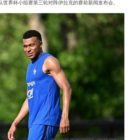
队世界杯小组赛第三轮对阵伊拉克的赛前新闻发布会。