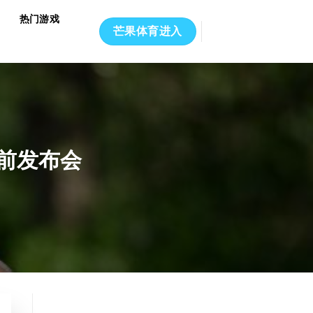
热门游戏
芒果体育进入
前发布会