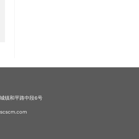
城镇和平路中段6号
scscm.com