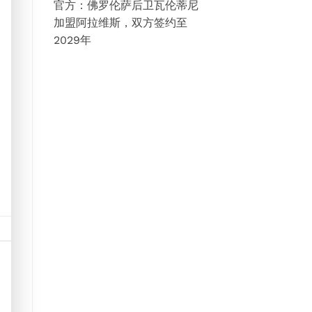
官方：佛罗伦萨后卫瓦伦蒂尼
加盟阿拉维斯，双方签约至
2029年