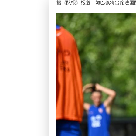
据《队报》报道，姆巴佩将出席法国