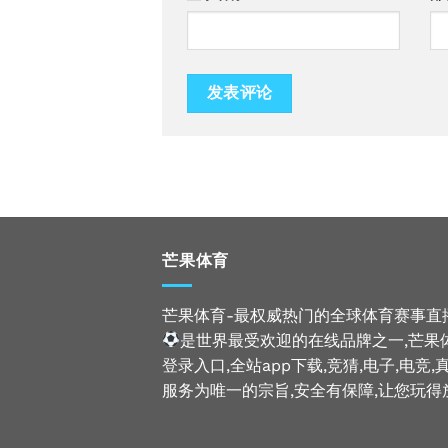
芒果体育
芒果体育-最权威热门的全球体育赛事直
是世界最受欢迎的在线品牌之一,芒果
登录入口,全站app下载,竞猜,电子,电竞,
服务为唯一的宗旨,安全有保障,让您玩得