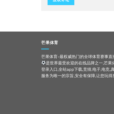
芒果体育
芒果体育-最权威热门的全球体育赛事直
是世界最受欢迎的在线品牌之一,芒果
登录入口,全站app下载,竞猜,电子,电竞,
服务为唯一的宗旨,安全有保障,让您玩得