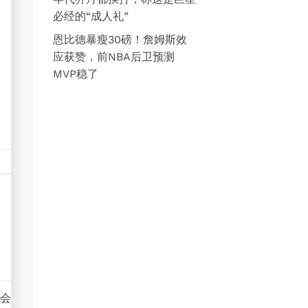
必经的“成人礼”
恩比德暴瘦30磅！詹姆斯效
应获赞，前NBA后卫预测
MVP稳了
会