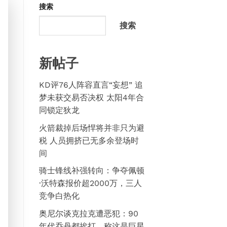
搜索
搜索
新帖子
KD评76人阵容直言“妄想” 追
梦未获交易否决权 太阳4年合
同锁定狄龙
火箭裁掉后场悍将并非只为避
税 人员拥挤已无多余登场时
间
骑士锋线补强转向：争夺佩顿
·沃特森报价超2000万，三人
竞争白热化
奥尼尔谈克拉克遭恶犯：90
年代乔丹都挨打，称这是巨星