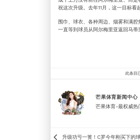
祝这次升级。去年11月，这一目标看
围巾、球衣、各种周边、烟雾和满腔
一直等到球员从阿尔梅里亚返回马蒂
此条目
芒果体育新闻中心
芒果体育-最权威热
升级功亏一篑！C罗今年刚买下的