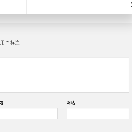
已用
*
标注
箱
网站