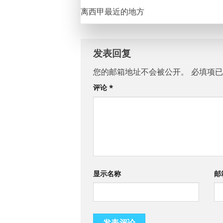
离西甲最近的地方
发表回复
您的邮箱地址不会被公开。
必填项
评论
*
显示名称
邮