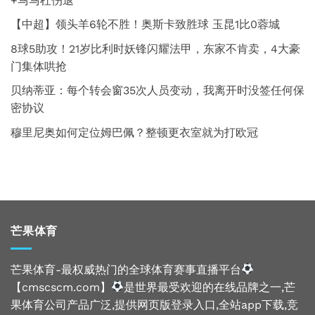
+马马杜伤退
【中超】领头羊6轮不胜！奥斯卡致胜球 玉昆1比0蓉城
8球5助攻！21岁比利时妖锋闪耀法甲，东家不肯卖，4大豪
门集体哄抢
贝纳蒂亚：每个转会窗35次人员变动，我离开时没签任何保
密协议
穆里尼奥如何定位姆巴佩？整顿更衣室就为打欧冠
芒果体育
芒果体育-最权威热门的全球体育赛事直播平台
【cmscscm.com】
是世界最受欢迎的在线品牌之一,芒
果体育公司产品广泛,提供网页版登录入口,全站app下载,竞