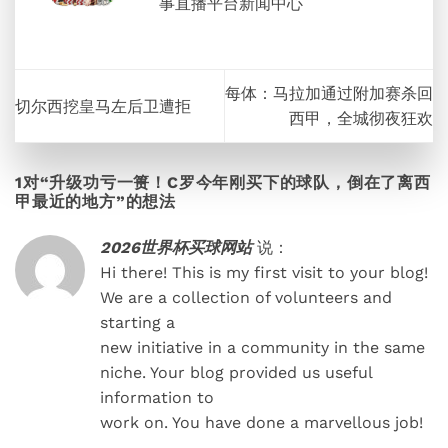
事直播平台新闻中心
每体：马拉加通过附加赛杀回
切尔西挖皇马左后卫遭拒
西甲，全城彻夜狂欢
1对“
升级功亏一篑！C罗今年刚买下的球队，倒在了离西
甲最近的地方
”的想法
2026世界杯买球网站
说：
Hi there! This is my first visit to your blog!
We are a collection of volunteers and
starting a
new initiative in a community in the same
niche. Your blog provided us useful
information to
work on. You have done a marvellous job!